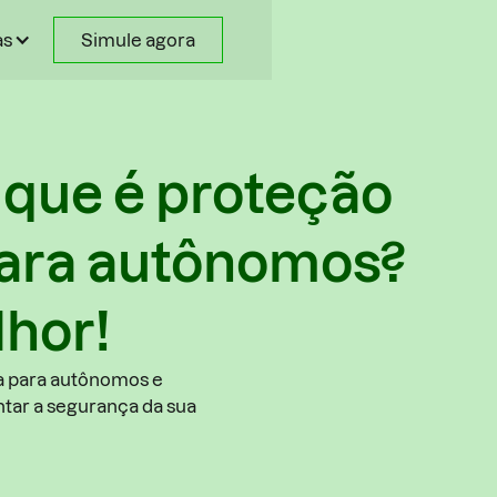
as
Simule agora
 que é proteção
para autônomos?
hor!
ra para autônomos e
ntar a segurança da sua