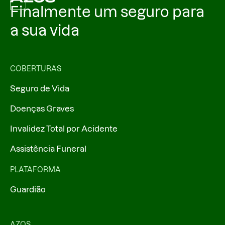
Finalmente um seguro para
Helena
a sua vida
Arthur
Família
COBERTURAS
Seguro de Vida
Theo
Doenças Graves
Alice
Invalidez Total por Acidente
Filho(a)s
Assistência Funeral
PLATAFORMA
Laura
Guardião
Clara
AZOS