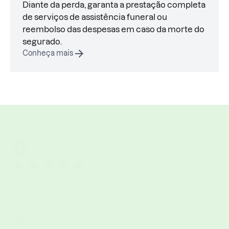
Diante da perda, garanta a prestação completa
de serviços de assistência funeral ou
reembolso das despesas em caso da morte do
segurado.
Conheça mais
Nota
4,8
|
+140
avaliações
Seguro de fácil contratação, sem
muita burocracia. Com coberturas
diferentes das ofertadas por outras