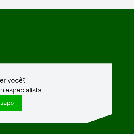
er você?
 especialista.
tsapp