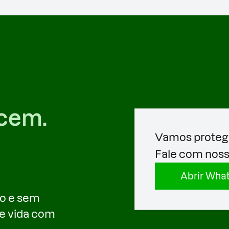
ecem.
Vamos proteg
Fale com nosso
Abrir Wha
ão e sem
de vida com