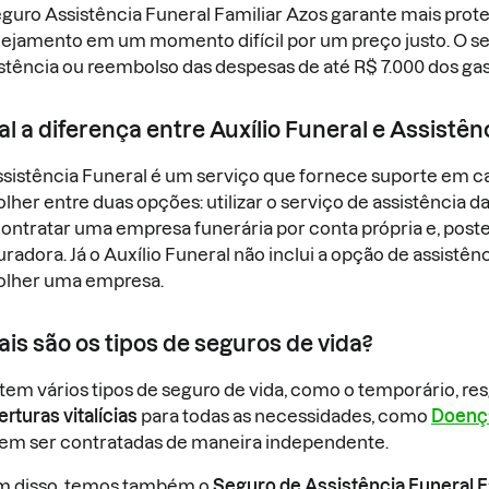
guro Assistência Funeral Familiar Azos garante mais prote
nejamento em um momento difícil por um preço justo. O se
stência ou reembolso das despesas de até R$ 7.000 dos gas
l a diferença entre Auxílio Funeral e Assistên
ssistência Funeral é um serviço que fornece suporte em c
lher entre duas opções: utilizar o serviço de assistência 
ontratar uma empresa funerária por conta própria e, poste
radora. Já o Auxílio Funeral não inclui a opção de assistên
olher uma empresa.
is são os tipos de seguros de vida?
tem vários tipos de seguro de vida, como o temporário, resg
rturas vitalícias
para todas as necessidades, como
Doenç
em ser contratadas de maneira independente.
m disso, temos também o
S
eguro de Assistência Funeral F