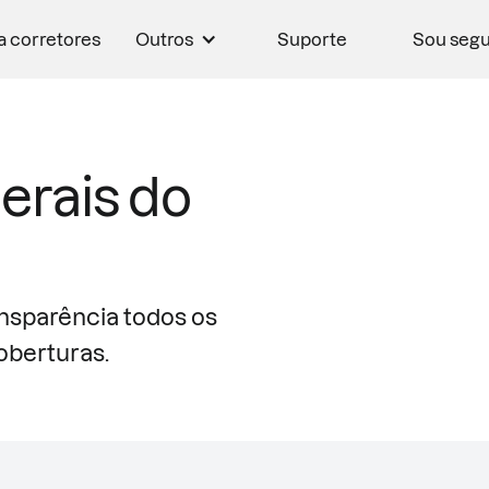
a corretores
Outros
Suporte
Sou seg
erais do
nsparência todos os
oberturas.