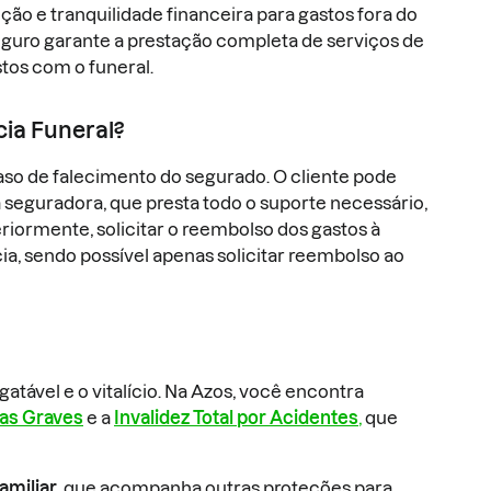
ção e tranquilidade financeira para gastos fora do
guro garante a prestação completa de serviços de
tos com o funeral.
cia Funeral?
aso de falecimento do segurado. O cliente pode
da seguradora, que presta todo o suporte necessário,
riormente, solicitar o reembolso dos gastos à
cia, sendo possível apenas solicitar reembolso ao
atável e o vitalício. Na Azos, você encontra
as Graves
e a
Invalidez Total por Acidentes
,
que
amiliar
, que acompanha outras proteções para