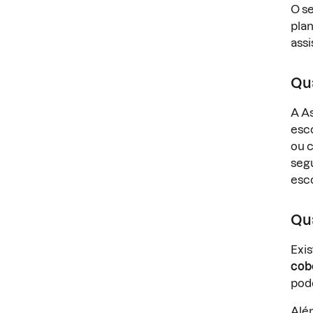
O se
pla
assi
Qua
A A
esco
ou c
segu
esc
Qua
Exis
cobe
pod
Alé