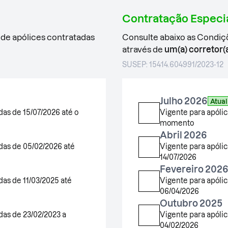
Contratação Especia
 de apólices contratadas
Consulte abaixo as Condiç
através de
um(a) corretor(a
SUSEP:
15414.604991/2023-12
Julho 2026
Atual
das de 15/07/2026 até o
Vigente para apólic
momento
Abril 2026
das de 05/02/2026 até
Vigente para apólic
14/07/2026
Fevereiro 202
das de 11/03/2025 até
Vigente para apóli
06/04/2026
Outubro 2025
das de 23/02/2023 a
Vigente para apólic
04/02/2026