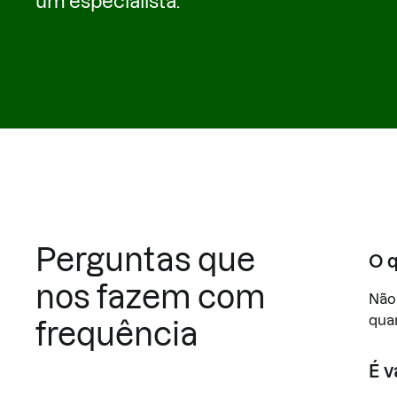
um especialista.
Perguntas que
O q
nos fazem com
Não
quan
frequência
É v