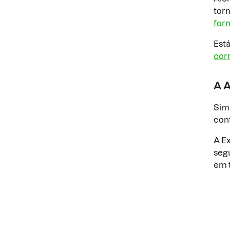
torn
for
Est
corr
A A
Sim
cont
A Ex
seg
em 