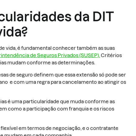
icularidades da DIT
vida?
 de vida, é fundamental conhecer também as suas
intendência de Seguros Privados (SUSEP).
Critérios
rias mudam conforme as determinações.
sas de seguro definem que essa extensão só pode ser
 ano e com uma regra para cancelamento ao atingir os
ias é uma particularidade que muda conforme as
em como a participação com franquia e os riscos
flexível em termos de negociação, e o contratante
s que mudam em cada companhia.