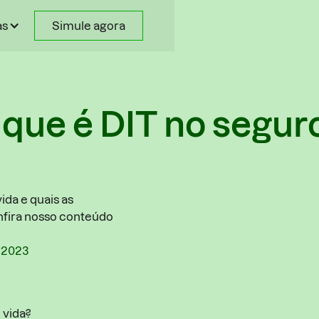
as
Simule agora
 que é DIT no segur
ida e quais as
nfira nosso conteúdo
2023