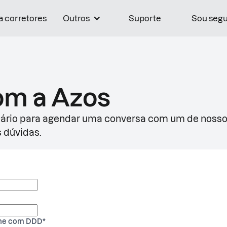
a corretores
Outros
Suporte
Sou seg
om a Azos
lário para agendar uma conversa com um de nossos
s dúvidas.
one com DDD
*