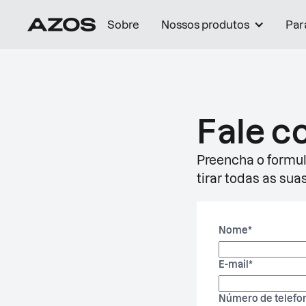
Sobre
Nossos produtos
Par
Fale c
Preencha o formu
tirar todas as sua
Nome
*
E-mail
*
Número de telef