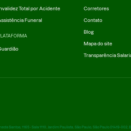
nvalidez Total por Acidente
Corretores
ssistência Funeral
Contato
Blog
PLATAFORMA
Mapa do site
Guardião
Transparência Salari
eda Santos, 1165 - Sala 1110, Jardim Paulista, São Paulo, São Paulo 01419-002, B